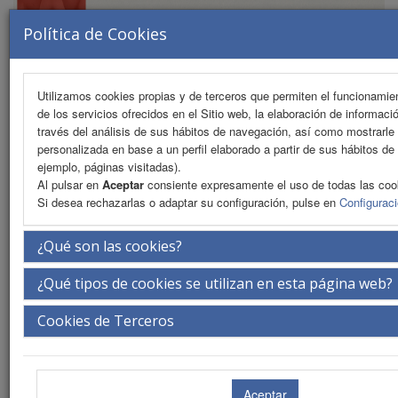
Política de Cookies
Utilizamos cookies propias y de terceros que permiten el funcionamien
de los servicios ofrecidos en el Sitio web, la elaboración de informaci
MENU
través del análisis de sus hábitos de navegación, así como mostrarle 
personalizada en base a un perfil elaborado a partir de sus hábitos de
ejemplo, páginas visitadas).
Al pulsar en
Aceptar
consiente expresamente el uso de todas las coo
Warning
: Undefined array key "subSeccion" in
Si desea rechazarlas o adaptar su configuración, pulse en
Configurac
/var/www/vhosts/congresosedup.com/httpdocs/subMenus/alojamient
on line
5
¿Qué son las cookies?
Información de reservas
¿Qué tipos de cookies se utilizan en esta página web?
Warning
: Undefined array key "subSeccion" in
Cookies de Terceros
/var/www/vhosts/congresosedup.com/httpdocs/subMenus/alojamient
on line
19
Warning
: Undefined array key "subSeccion" in
/var/www/vhosts/congresosedup.com/httpdocs/subMenus/alojamient