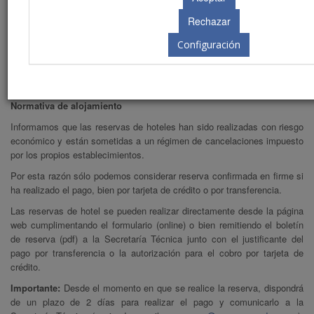
on line
19
Reserva online
Configuración
Información de reservas
Normativa de alojamiento
Informamos que las reservas de hoteles han sido realizadas con riesgo
económico y están sometidas a un régimen de cancelaciones impuesto
por los propios establecimientos.
Por esta razón sólo podemos considerar reserva confirmada en firme si
ha realizado el pago, bien por tarjeta de crédito o por transferencia.
Las reservas de hotel se pueden realizar directamente desde la página
web cumplimentando el formulario (online) o bien remitiendo el boletín
de reserva (pdf) a la Secretaría Técnica junto con el justificante del
pago por transferencia o la autorización para el cobro por tarjeta de
crédito.
Importante:
Desde el momento en que se realice la reserva, dispondrá
de un plazo de 2 días para realizar el pago y comunicarlo a la