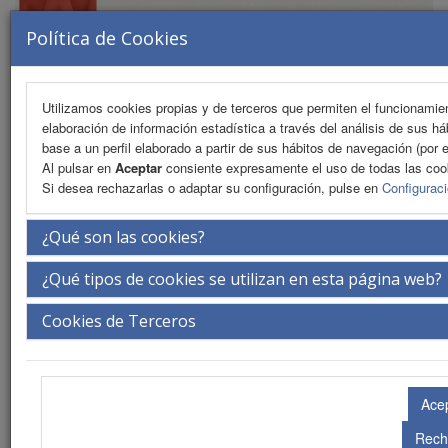
Política de Cookies
Utilizamos cookies propias y de terceros que permiten el funcionamient
elaboración de información estadística a través del análisis de sus h
MENU
base a un perfil elaborado a partir de sus hábitos de navegación (por 
Al pulsar en
Aceptar
consiente expresamente el uso de todas las coo
Si desea rechazarlas o adaptar su configuración, pulse en
Configurac
Presentación
¿Qué son las cookies?
La ciudad
¿Qué tipos de cookies se utilizan en esta página web?
La sede
Cookies de Terceros
Secretaría Técnica
Eventos anteriores